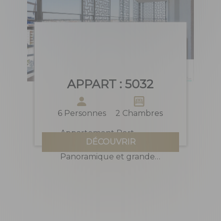
APPART
:
5032
6
Personnes
2 Chambres
Appartement Port
DÉCOUVRIR
Marianne avec vue
Panoramique et grande
terrasse de 40m2.