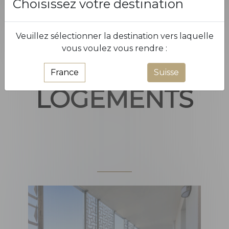
Choisissez votre destination
Sept.
31
1
2
3
4
5
6
NOTRE
Veuillez sélectionner la destination vers laquelle
vous voulez vous rendre :
SÉLECTION DE
France
Suisse
LOGEMENTS